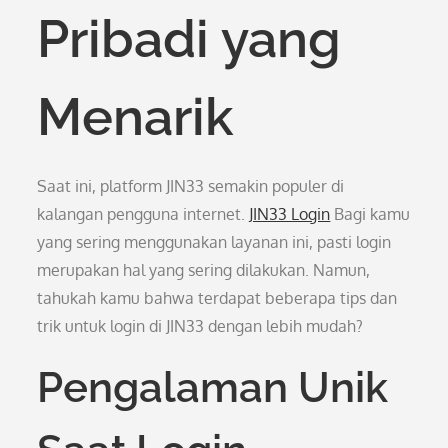
Pribadi yang
Menarik
Saat ini, platform JIN33 semakin populer di
kalangan pengguna internet.
JIN33 Login
Bagi kamu
yang sering menggunakan layanan ini, pasti login
merupakan hal yang sering dilakukan. Namun,
tahukah kamu bahwa terdapat beberapa tips dan
trik untuk login di JIN33 dengan lebih mudah?
Pengalaman Unik