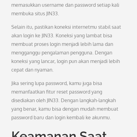
memasukkan username dan password setiap kali
membuka situs JIN33.
Selain itu, pastikan koneksi internetmu stabil saat
akan login ke JIN33. Koneksi yang lambat bisa
membuat proses login menjadi lebih lama dan
mengganggu pengalaman pengguna. Dengan
koneksi yang lancar, login pun akan menjadi lebih
cepat dan nyaman.
Jika sering lupa password, kamu juga bisa
memanfaatkan fitur reset password yang
disediakan oleh JIN33. Dengan langkah-langkah
yang benar, kamu bisa dengan mudah membuat
password baru dan login kembali ke akunmu.
Keamanan Saat