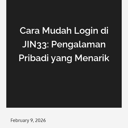
Cara Mudah Login di
JIN33: Pengalaman
Pribadi yang Menarik
Posted
February 9, 2026