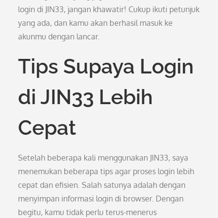
login di JIN33, jangan khawatir! Cukup ikuti petunjuk
yang ada, dan kamu akan berhasil masuk ke
akunmu dengan lancar.
Tips Supaya Login
di JIN33 Lebih
Cepat
Setelah beberapa kali menggunakan JIN33, saya
menemukan beberapa tips agar proses login lebih
cepat dan efisien. Salah satunya adalah dengan
menyimpan informasi login di browser. Dengan
begitu, kamu tidak perlu terus-menerus