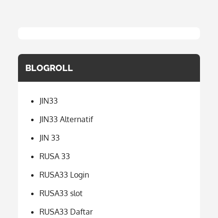
BLOGROLL
JIN33
JIN33 Alternatif
JIN 33
RUSA 33
RUSA33 Login
RUSA33 slot
RUSA33 Daftar