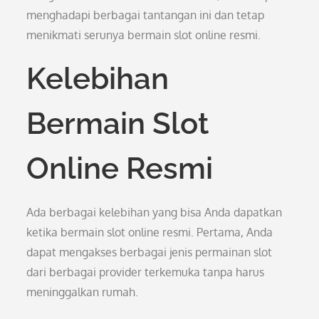
menghadapi berbagai tantangan ini dan tetap
menikmati serunya bermain slot online resmi.
Kelebihan
Bermain Slot
Online Resmi
Ada berbagai kelebihan yang bisa Anda dapatkan
ketika bermain slot online resmi. Pertama, Anda
dapat mengakses berbagai jenis permainan slot
dari berbagai provider terkemuka tanpa harus
meninggalkan rumah.