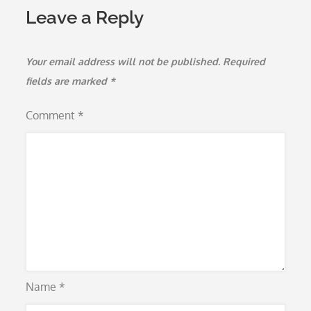
Leave a Reply
Your email address will not be published.
Required
fields are marked
*
Comment
*
Name
*