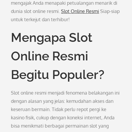
mengajak Anda menapaki petualangan menarik di
dunia slot online resmi.
Slot Online Resmi
Siap-siap
untuk terkejut dan terhibur!
Mengapa Slot
Online Resmi
Begitu Populer?
Slot online resmi menjadi fenomena belakangan ini
dengan alasan yang jelas: kemudahan akses dan
keseruan bermain. Tidak perlu repot pergi ke
kasino fisik, cukup dengan koneksi internet, Anda
bisa menikmati berbagai permainan slot yang