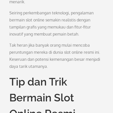
menarik.
Seiring perkembangan teknologi, pengalaman
bermain slot online semakin realistis dengan
tampilan grafis yang memukau dan fitur-fitur
inovatif yang membuat pemain betah.
Tak heran jika banyak orang mulai mencoba
peruntungan mereka di dunia slot online resmi ini.
Keseruan dan potensi kemenangan besar menjadi
daya tarik utamanya.
Tip dan Trik
Bermain Slot