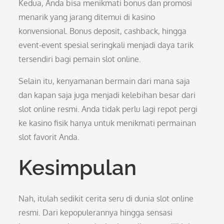
Kedua, Anda bisa menikmati bonus dan promosi
menarik yang jarang ditemui di kasino
konvensional. Bonus deposit, cashback, hingga
event-event spesial seringkali menjadi daya tarik
tersendiri bagi pemain slot online.
Selain itu, kenyamanan bermain dari mana saja
dan kapan saja juga menjadi kelebihan besar dari
slot online resmi. Anda tidak perlu lagi repot pergi
ke kasino fisik hanya untuk menikmati permainan
slot favorit Anda.
Kesimpulan
Nah, itulah sedikit cerita seru di dunia slot online
resmi. Dari kepopulerannya hingga sensasi