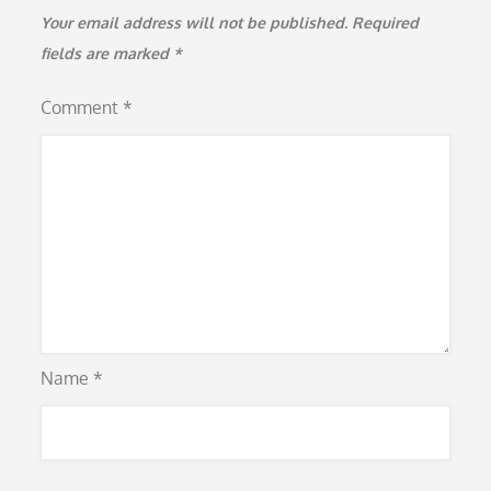
Your email address will not be published.
Required
fields are marked
*
Comment
*
Name
*