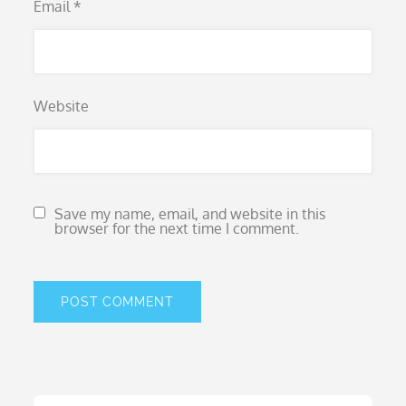
Email
*
Website
Save my name, email, and website in this
browser for the next time I comment.