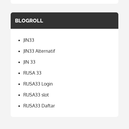
BLOGROLL
JIN33
JIN33 Alternatif
JIN 33
RUSA 33
RUSA33 Login
RUSA33 slot
RUSA33 Daftar