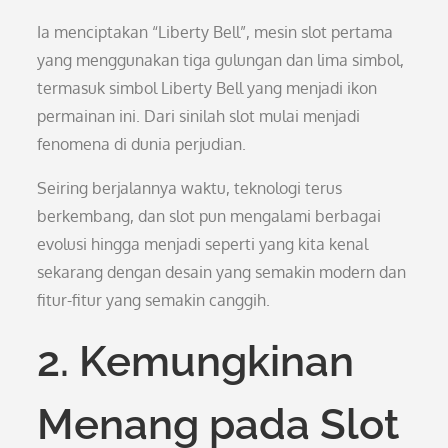
Ia menciptakan “Liberty Bell”, mesin slot pertama
yang menggunakan tiga gulungan dan lima simbol,
termasuk simbol Liberty Bell yang menjadi ikon
permainan ini. Dari sinilah slot mulai menjadi
fenomena di dunia perjudian.
Seiring berjalannya waktu, teknologi terus
berkembang, dan slot pun mengalami berbagai
evolusi hingga menjadi seperti yang kita kenal
sekarang dengan desain yang semakin modern dan
fitur-fitur yang semakin canggih.
2. Kemungkinan
Menang pada Slot