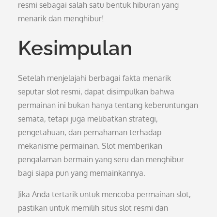
resmi sebagai salah satu bentuk hiburan yang
menarik dan menghibur!
Kesimpulan
Setelah menjelajahi berbagai fakta menarik
seputar slot resmi, dapat disimpulkan bahwa
permainan ini bukan hanya tentang keberuntungan
semata, tetapi juga melibatkan strategi,
pengetahuan, dan pemahaman terhadap
mekanisme permainan. Slot memberikan
pengalaman bermain yang seru dan menghibur
bagi siapa pun yang memainkannya.
Jika Anda tertarik untuk mencoba permainan slot,
pastikan untuk memilih situs slot resmi dan