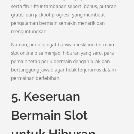
serta fitur-fitur tambahan seperti bonus, putaran
gratis, dan jackpot progresif yang membuat
pengalaman bermain semakin menarik dan
menguntungkan.
Namun, perlu diingat bahwa meskipun bermain
slot online bisa menjadi hiburan yang seru, para
pemain tetap perlu bermain dengan bijak dan
bertanggung jawab agar tidak terjerumus dalam
permainan berlebihan.
5. Keseruan
Bermain Slot