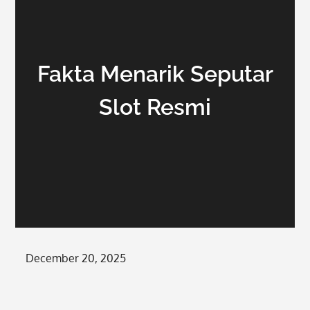
Fakta Menarik Seputar
Slot Resmi
Posted
December 20, 2025
on