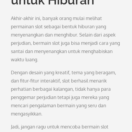
untuk Hiburan
Akhir-akhir ini, banyak orang mulai melihat
permainan slot sebagai bentuk hiburan yang
menyenangkan dan menghibur. Selain dari aspek
perjudian, bermain slot juga bisa menjadi cara yang
santai dan menyenangkan untuk menghabiskan
waktu luang.
Dengan desain yang kreatif, tema yang beragam,
dan fitur-fitur interaktif, slot berhasil menarik
perhatian berbagai kalangan, tidak hanya para
penggemar perjudian tetapi juga mereka yang
mencari pengalaman bermain yang seru dan
mengasyikkan.
Jadi, jangan ragu untuk mencoba bermain slot