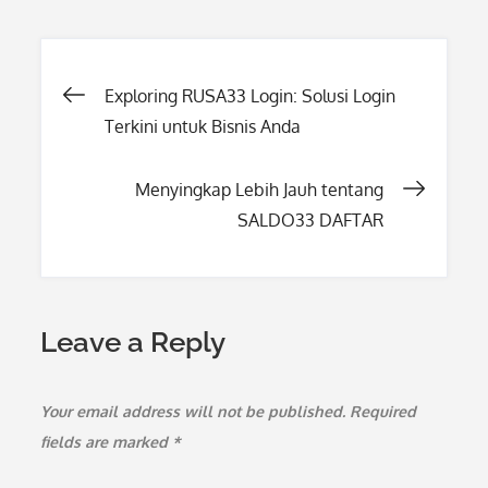
Post
Exploring RUSA33 Login: Solusi Login
Terkini untuk Bisnis Anda
navigation
Menyingkap Lebih Jauh tentang
SALDO33 DAFTAR
Leave a Reply
Your email address will not be published.
Required
fields are marked
*