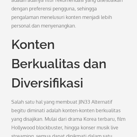
adalah adanya fitur rekomendasi yang disesuaikan
dengan preferensi pengguna, sehingga
pengalaman menelusuri konten menjadi lebih
personal dan menyenangkan.
Konten
Berkualitas dan
Diversifikasi
Salah satu hal yang membuat JIN33 Alternatif
begitu diminati adalah konten-konten berkualitas
yang disajikan. Mulai dari drama Korea terbaru, film
Hollywood blockbuster, hingga konser musik live
streaming, semua dapat dinikmati dalam satu