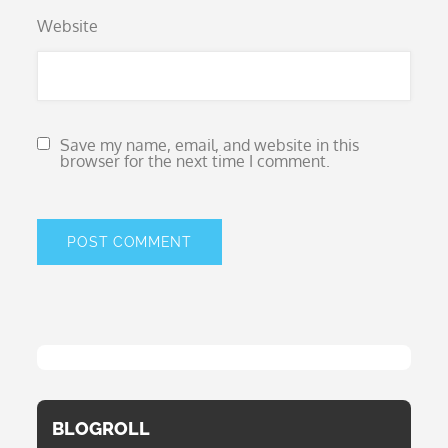
Website
Save my name, email, and website in this
browser for the next time I comment.
BLOGROLL