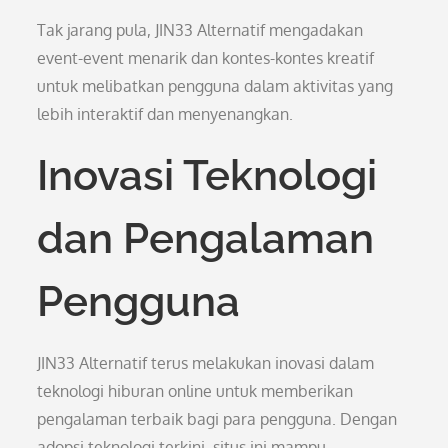
Tak jarang pula, JIN33 Alternatif mengadakan
event-event menarik dan kontes-kontes kreatif
untuk melibatkan pengguna dalam aktivitas yang
lebih interaktif dan menyenangkan.
Inovasi Teknologi
dan Pengalaman
Pengguna
JIN33 Alternatif terus melakukan inovasi dalam
teknologi hiburan online untuk memberikan
pengalaman terbaik bagi para pengguna. Dengan
adopsi teknologi terkini, situs ini mampu