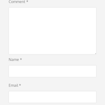
Comment
*
Name
*
Email
*