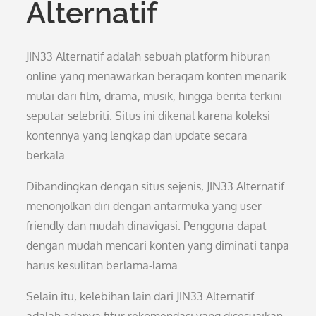
Alternatif
JIN33 Alternatif adalah sebuah platform hiburan
online yang menawarkan beragam konten menarik
mulai dari film, drama, musik, hingga berita terkini
seputar selebriti. Situs ini dikenal karena koleksi
kontennya yang lengkap dan update secara
berkala.
Dibandingkan dengan situs sejenis, JIN33 Alternatif
menonjolkan diri dengan antarmuka yang user-
friendly dan mudah dinavigasi. Pengguna dapat
dengan mudah mencari konten yang diminati tanpa
harus kesulitan berlama-lama.
Selain itu, kelebihan lain dari JIN33 Alternatif