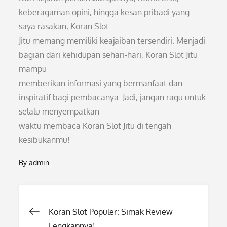
keberagaman opini, hingga kesan pribadi yang
saya rasakan, Koran Slot
Jitu memang memiliki keajaiban tersendiri. Menjadi
bagian dari kehidupan sehari-hari, Koran Slot Jitu
mampu
memberikan informasi yang bermanfaat dan
inspiratif bagi pembacanya. Jadi, jangan ragu untuk
selalu menyempatkan
waktu membaca Koran Slot Jitu di tengah
kesibukanmu!
By
admin
Post
Koran Slot Populer: Simak Review
Lengkapnya!