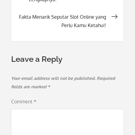
navigation
Fakta Menarik Seputar Slot Online yang
Perlu Kamu Ketahui!
Leave a Reply
Your email address will not be published.
Required
fields are marked
*
Comment
*