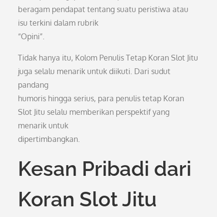
beragam pendapat tentang suatu peristiwa atau
isu terkini dalam rubrik
“Opini”.
Tidak hanya itu, Kolom Penulis Tetap Koran Slot Jitu
juga selalu menarik untuk diikuti. Dari sudut
pandang
humoris hingga serius, para penulis tetap Koran
Slot Jitu selalu memberikan perspektif yang
menarik untuk
dipertimbangkan.
Kesan Pribadi dari
Koran Slot Jitu