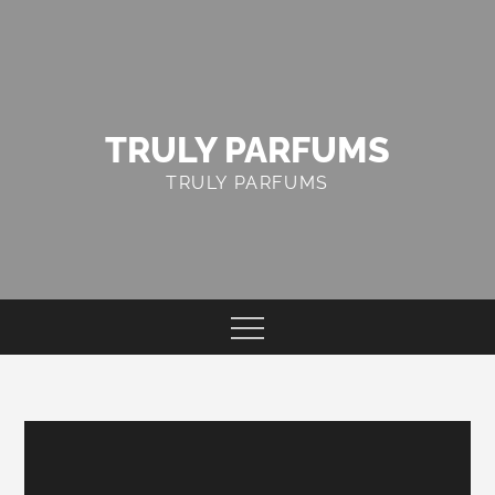
Skip
to
content
TRULY PARFUMS
TRULY PARFUMS