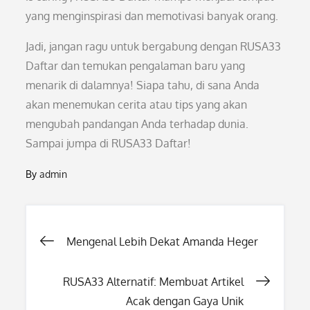
yang menginspirasi dan memotivasi banyak orang.
Jadi, jangan ragu untuk bergabung dengan RUSA33
Daftar dan temukan pengalaman baru yang
menarik di dalamnya! Siapa tahu, di sana Anda
akan menemukan cerita atau tips yang akan
mengubah pandangan Anda terhadap dunia.
Sampai jumpa di RUSA33 Daftar!
By
admin
Post
Mengenal Lebih Dekat Amanda Heger
navigation
RUSA33 Alternatif: Membuat Artikel
Acak dengan Gaya Unik