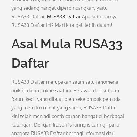
yang sedang hangat diperbincangkan, yaitu
RUSA33 Daftar.
RUSA33 Daftar
Apa sebenarnya
RUSA33 Daftar ini? Mari kita gali lebih dalam!
Asal Mula RUSA33
Daftar
RUSA33 Daftar merupakan salah satu fenomena
unik di dunia online saat ini. Berawal dari sebuah
forum kecil yang dibuat oleh sekelompok pemuda
yang memiliki minat yang sama, RUSA33 Daftar
kini telah menjadi pembicaraan hangat di berbagai
kalangan. Dengan filosofi ‘sharing is caring’, para
anggota RUSA33 Daftar berbagi informasi dari