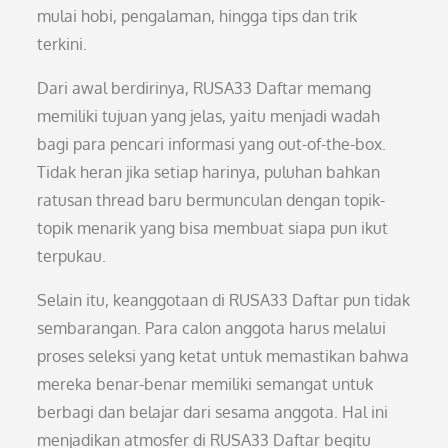
mulai hobi, pengalaman, hingga tips dan trik
terkini.
Dari awal berdirinya, RUSA33 Daftar memang
memiliki tujuan yang jelas, yaitu menjadi wadah
bagi para pencari informasi yang out-of-the-box.
Tidak heran jika setiap harinya, puluhan bahkan
ratusan thread baru bermunculan dengan topik-
topik menarik yang bisa membuat siapa pun ikut
terpukau.
Selain itu, keanggotaan di RUSA33 Daftar pun tidak
sembarangan. Para calon anggota harus melalui
proses seleksi yang ketat untuk memastikan bahwa
mereka benar-benar memiliki semangat untuk
berbagi dan belajar dari sesama anggota. Hal ini
menjadikan atmosfer di RUSA33 Daftar begitu