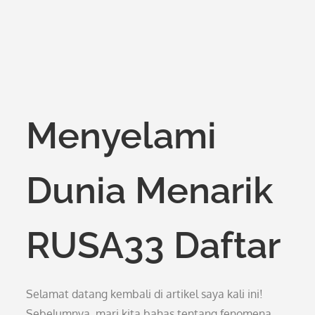
Menyelami
Dunia Menarik
RUSA33 Daftar
Selamat datang kembali di artikel saya kali ini!
Sebelumnya, mari kita bahas tentang fenomena