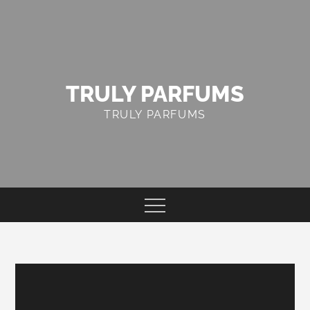
Skip
to
content
TRULY PARFUMS
TRULY PARFUMS