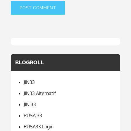
BLOGROLL
JIN33
JIN33 Alternatif
JIN 33
RUSA 33
RUSA33 Login