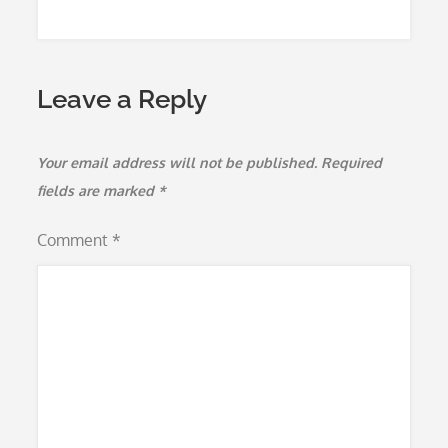
Leave a Reply
Your email address will not be published.
Required
fields are marked
*
Comment
*