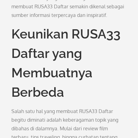
membuat RUSA33 Daftar semakin dikenal sebagai
sumber informasi terpercaya dan inspiratif.
Keunikan RUSA33
Daftar yang
Membuatnya
Berbeda
Salah satu hal yang membuat RUSA33 Daftar
begitu diminati adalah keberagaman topik yang
dibahas di dalamnya. Mulai dari review film
terbaru, tips traveling, hingga curhatan tentang