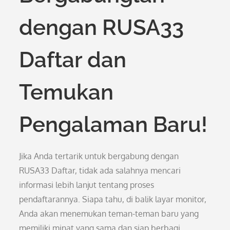
dengan RUSA33
Daftar dan
Temukan
Pengalaman Baru!
Jika Anda tertarik untuk bergabung dengan
RUSA33 Daftar, tidak ada salahnya mencari
informasi lebih lanjut tentang proses
pendaftarannya. Siapa tahu, di balik layar monitor,
Anda akan menemukan teman-teman baru yang
memiliki minat yang sama dan siap berbagi