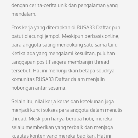
dengan cerita-cerita unik dan pengalaman yang
mendalam.
Etos kerja yang diterapkan di RUSA33 Daftar pun
patut diacungi jempol. Meskipun berbasis online,
para anggota saling mendukung satu sama lain.
Ketika ada yang mengalami kesulitan, puluhan
tanggapan positif segera membanjiri thread
tersebut. Hal ini menunjukkan betapa solidnya
komunitas RUSA33 Daftar dalam menjalin
hubungan antar sesama.
Selain itu, nilai kerja keras dan ketekunan juga
menjadi kunci sukses para anggota dalam menulis
thread. Meskipun hanya berupa hobi, mereka
selalu memberikan yang terbaik dan menjaga
kualitas konten yang mereka bagikan. Hal ini