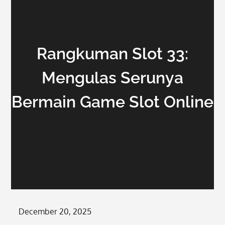
Rangkuman Slot 33:
Mengulas Serunya
Bermain Game Slot Online
Posted
December 20, 2025