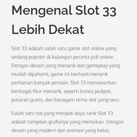
Mengenal Slot 33
Lebih Dekat
Slot 33 adalah salah satu game slot online yang
sedang populer di kalangan pecinta judi online.
Dengan desain yang menarik dan gameplay yang
mudah dipahami, game ini berhasil menarik
perhatian banyak pemain. Slot 33 menawarkan
berbagai fitur menarik, seperti bonus jackpot,
putaran gratis, dan beragam tema slot yang seru.
Salah satu hal yang menjadi daya tarik Slot 33
adalah tampilan grafisnya yang memukau. Dengan
desain yang modern dan animasi yang halus,