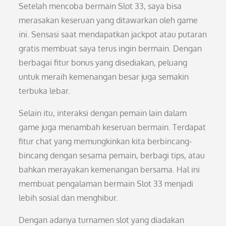
Setelah mencoba bermain Slot 33, saya bisa
merasakan keseruan yang ditawarkan oleh game
ini. Sensasi saat mendapatkan jackpot atau putaran
gratis membuat saya terus ingin bermain. Dengan
berbagai fitur bonus yang disediakan, peluang
untuk meraih kemenangan besar juga semakin
terbuka lebar.
Selain itu, interaksi dengan pemain lain dalam
game juga menambah keseruan bermain. Terdapat
fitur chat yang memungkinkan kita berbincang-
bincang dengan sesama pemain, berbagi tips, atau
bahkan merayakan kemenangan bersama. Hal ini
membuat pengalaman bermain Slot 33 menjadi
lebih sosial dan menghibur.
Dengan adanya turnamen slot yang diadakan