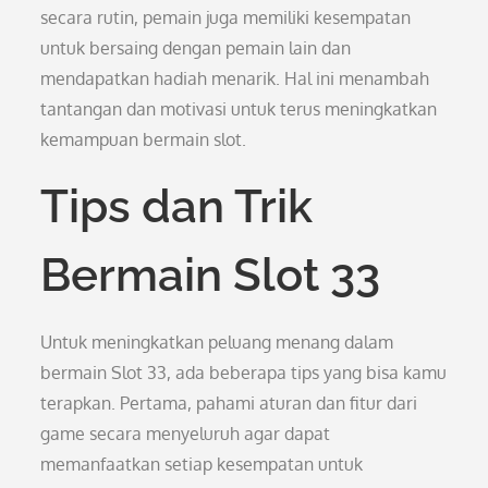
secara rutin, pemain juga memiliki kesempatan
untuk bersaing dengan pemain lain dan
mendapatkan hadiah menarik. Hal ini menambah
tantangan dan motivasi untuk terus meningkatkan
kemampuan bermain slot.
Tips dan Trik
Bermain Slot 33
Untuk meningkatkan peluang menang dalam
bermain Slot 33, ada beberapa tips yang bisa kamu
terapkan. Pertama, pahami aturan dan fitur dari
game secara menyeluruh agar dapat
memanfaatkan setiap kesempatan untuk