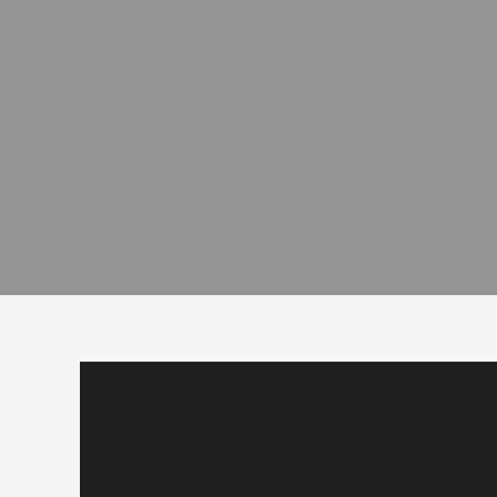
Skip
to
content