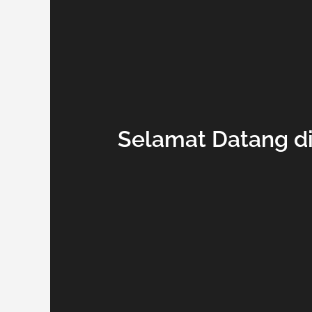
Selamat Datang d