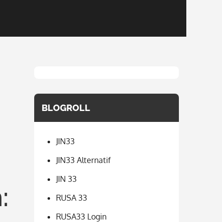
BLOGROLL
JIN33
JIN33 Alternatif
JIN 33
:
RUSA 33
RUSA33 Login