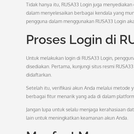
Tidak hanya itu, RUSA33 Login juga menyediaka
dalam menyelesaikan berbagai kendala yang mung
pengguna dalam menggunakan RUSA33 Login akan 
Proses Login di R
Untuk melakukan login di RUSA33 Login, penggun
disediakan. Pertama, kunjungi situs resmi RUSA3
didaftarkan.
Setelah itu, verifikasi akun Anda melalui metode
berbagai fitur menarik yang ada di dalam platfo
Jangan lupa untuk selalu menjaga kerahasiaan da
lain untuk meningkatkan keamanan akun Anda.