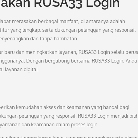
akan RUSA33 Login
pat merasakan berbagai manfaat, di antaranya adalah
itur yang lengkap, serta dukungan pelanggan yang responsif.
enyenangkan dan tanpa hambatan.
tur baru dan meningkatkan layanan, RUSA33 Login selalu beru
nggunanya. Dengan bergabung bersama RUSA33 Login, Anda
layanan digital.
berikan kemudahan akses dan keamanan yang handal bagi
kungan pelanggan yang responsif, RUSA33 Login menjadi pili
yamanan dan keamanan dalam proses login.