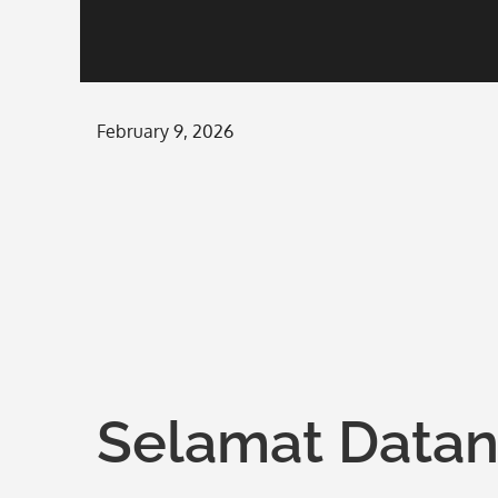
Posted
February 9, 2026
on
Selamat Datan