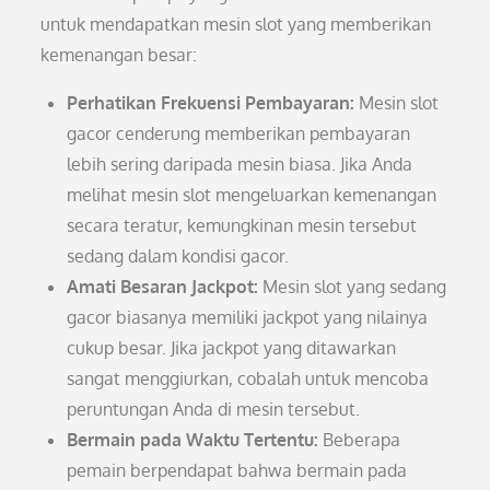
untuk mendapatkan mesin slot yang memberikan
kemenangan besar:
Perhatikan Frekuensi Pembayaran:
Mesin slot
gacor cenderung memberikan pembayaran
lebih sering daripada mesin biasa. Jika Anda
melihat mesin slot mengeluarkan kemenangan
secara teratur, kemungkinan mesin tersebut
sedang dalam kondisi gacor.
Amati Besaran Jackpot:
Mesin slot yang sedang
gacor biasanya memiliki jackpot yang nilainya
cukup besar. Jika jackpot yang ditawarkan
sangat menggiurkan, cobalah untuk mencoba
peruntungan Anda di mesin tersebut.
Bermain pada Waktu Tertentu:
Beberapa
pemain berpendapat bahwa bermain pada