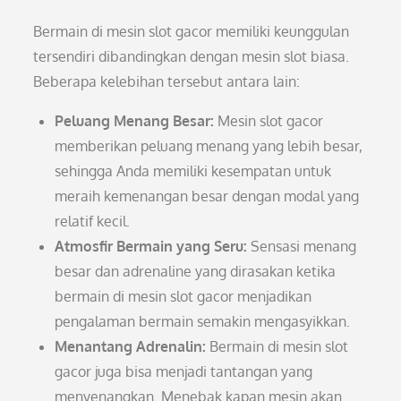
Bermain di mesin slot gacor memiliki keunggulan
tersendiri dibandingkan dengan mesin slot biasa.
Beberapa kelebihan tersebut antara lain:
Peluang Menang Besar:
Mesin slot gacor
memberikan peluang menang yang lebih besar,
sehingga Anda memiliki kesempatan untuk
meraih kemenangan besar dengan modal yang
relatif kecil.
Atmosfir Bermain yang Seru:
Sensasi menang
besar dan adrenaline yang dirasakan ketika
bermain di mesin slot gacor menjadikan
pengalaman bermain semakin mengasyikkan.
Menantang Adrenalin:
Bermain di mesin slot
gacor juga bisa menjadi tantangan yang
menyenangkan. Menebak kapan mesin akan