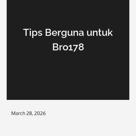
Tips Berguna untuk
Bro178
Posted
March 28, 2026
on